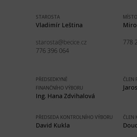
STAROSTA
MÍST
Vladimír Leština
Miro
starosta@becice.cz
778 
776 396 064
PŘEDSEDKYNĚ
ČLEN 
Jaro
FINANČNÍHO VÝBORU
Ing. Hana Zdvihalová
PŘEDSEDA KONTROLNÍHO VÝBORU
ČLEN
David Kukla
Dou