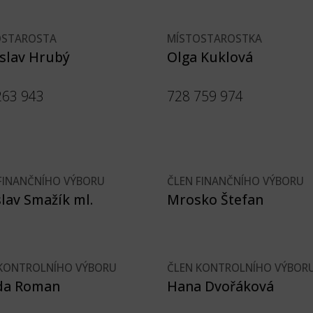
OSTAROSTA
MÍSTOSTAROSTKA
slav Hrubý
Olga Kuklová
263 943
728 759 974
FINANČNÍHO VÝBORU
ČLEN FINANČNÍHO VÝBORU
slav Smažík ml.
Mrosko Štefan
 KONTROLNÍHO VÝBORU
ČLEN KONTROLNÍHO VÝBOR
da Roman
Hana Dvořáková