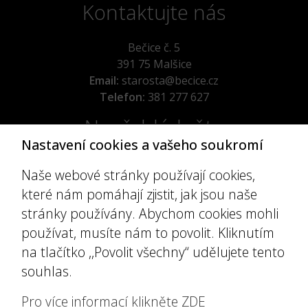
Kontaktujte nás
Bečice č. 5
391 75 Malšice
Email:
starosta@becice.cz
Telefon:
381 277 627
Nepřehlédněte
Nastavení cookies a vašeho soukromí
Úřední deska
Naše webové stránky používají cookies,
Místní poplatky
které nám pomáhají zjistit, jak jsou naše
Povinné informace
stránky používány. Abychom cookies mohli
Prohlášení o přístupnosti
používat, musíte nám to povolit. Kliknutím
Užitečné odkazy
na tlačítko ,,Povolit všechny“ udělujete tento
souhlas.
Historie
Úřední deska
Pro více informací klikněte ZDE