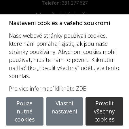
Telefon:
381 277 627
Nepřehlédněte
Nastavení cookies a vašeho soukromí
Úřední deska
Naše webové stránky používají cookies,
Místní poplatky
které nám pomáhají zjistit, jak jsou naše
Povinné informace
stránky používány. Abychom cookies mohli
Prohlášení o přístupnosti
používat, musíte nám to povolit. Kliknutím
Užitečné odkazy
na tlačítko ,,Povolit všechny“ udělujete tento
souhlas.
Historie
Úřední deska
Pro více informací klikněte ZDE
Povinné informace
Místní poplatky
Pouze
Vlastní
Povolit
nutné
nastaveni
všechny
cookies
cookies
www stránky vytvořil
eclair design s.r.o.